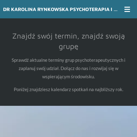
Przejdź
DR KAROLINA RYNKOWSKA PSYCHOTERAPIA I PRACA Z CIAŁEM
do
głównej
treści
Znajdź swój termin, znajdź swoją
grupę
Sprawdź aktualne terminy grup psychoterapeutycznych i
zaplanuj swój udział. Dołącz do nas i rozwijaj się w
wspierającym środowisku.
Poniżej znajdziesz kalendarz spotkań na najbliższy rok.